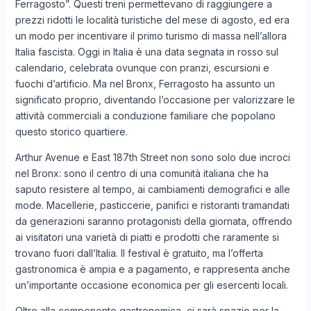
Ferragosto”. Questi treni permettevano di raggiungere a
prezzi ridotti le località turistiche del mese di agosto, ed era
un modo per incentivare il primo turismo di massa nell’allora
Italia fascista. Oggi in Italia è una data segnata in rosso sul
calendario, celebrata ovunque con pranzi, escursioni e
fuochi d’artificio. Ma nel Bronx, Ferragosto ha assunto un
significato proprio, diventando l’occasione per valorizzare le
attività commerciali a conduzione familiare che popolano
questo storico quartiere.
Arthur Avenue e East 187th Street non sono solo due incroci
nel Bronx: sono il centro di una comunità italiana che ha
saputo resistere al tempo, ai cambiamenti demografici e alle
mode. Macellerie, pasticcerie, panifici e ristoranti tramandati
da generazioni saranno protagonisti della giornata, offrendo
ai visitatori una varietà di piatti e prodotti che raramente si
trovano fuori dall’Italia. Il festival è gratuito, ma l’offerta
gastronomica è ampia e a pagamento, e rappresenta anche
un’importante occasione economica per gli esercenti locali.
Oltre alla componente gastronomica, ci sarà spazio per la