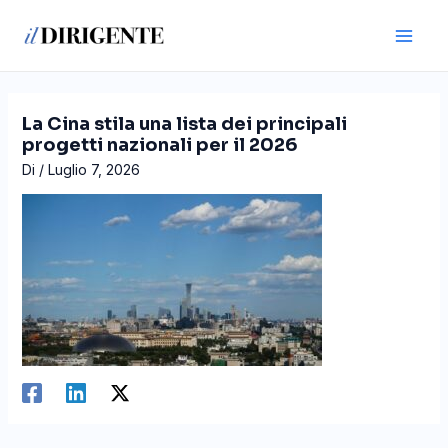
Vai
Navigazione
Main
al
articoli
Men
contenuto
La Cina stila una lista dei principali
progetti nazionali per il 2026
Di
/
Luglio 7, 2026