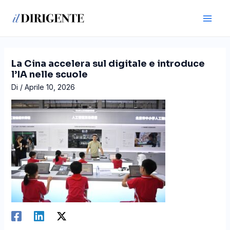
Vai
Navigazione
Main
al
articoli
Men
contenuto
La Cina accelera sul digitale e introduce
l’IA nelle scuole
Di
/
Aprile 10, 2026