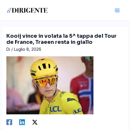
Vai
Navigazione
Main
al
articoli
Men
contenuto
Kooij vince in volata la 5^ tappa del Tour
de France, Traeen resta in giallo
Di
/
Luglio 8, 2026