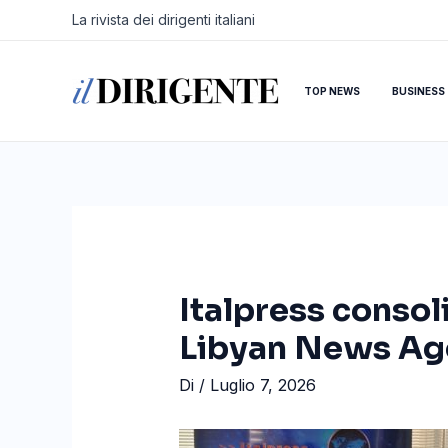
Vai
Navigazione
La rivista dei dirigenti italiani
al
articoli
contenuto
TOP NEWS
BUSINESS
Italpress consol
Libyan News Ag
Di
/
Luglio 7, 2026