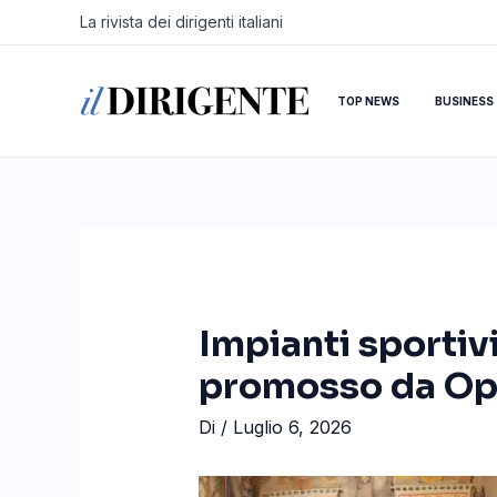
Vai
Navigazione
La rivista dei dirigenti italiani
al
articoli
contenuto
TOP NEWS
BUSINESS
Impianti sportiv
promosso da O
Di
/
Luglio 6, 2026