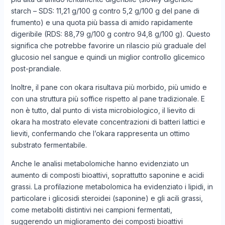
starch – SDS: 11,21 g/100 g contro 5,2 g/100 g del pane di
frumento) e una quota più bassa di amido rapidamente
digeribile (RDS: 88,79 g/100 g contro 94,8 g/100 g). Questo
significa che potrebbe favorire un rilascio più graduale del
glucosio nel sangue e quindi un miglior controllo glicemico
post-prandiale.
Inoltre, il pane con okara risultava più morbido, più umido e
con una struttura più soffice rispetto al pane tradizionale. E
non è tutto, dal punto di vista microbiologico, il lievito di
okara ha mostrato elevate concentrazioni di batteri lattici e
lieviti, confermando che l’okara rappresenta un ottimo
substrato fermentabile.
Anche le analisi metabolomiche hanno evidenziato un
aumento di composti bioattivi, soprattutto saponine e acidi
grassi. La profilazione metabolomica ha evidenziato i lipidi, in
particolare i glicosidi steroidei (saponine) e gli acili grassi,
come metaboliti distintivi nei campioni fermentati,
suggerendo un miglioramento dei composti bioattivi