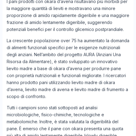
I pani prodotti con okara d’avena risultavano più morbidi per
la maggiore quantità di lieviti e mostravano una minore
proporzione di amido rapidamente digeribile e una maggiore
frazione di amido lentamente digeribile, suggerendo
potenziali benefici per il controllo glicemico postprandiale.
La crescente popolazione over 75 ha aumentato la domanda
di alimenti funzionali specifici per le esigenze nutrizionali
degli anziani. Nell’ambito del progetto AURA (Anziani Una
Risorsa da Alimentare), è stato sviluppato un innovativo
lievito madre a base di okara d’avena per produrre pane
con proprietà nutrizionali e funzionali migliorate. I ricercatori
hanno prodotto pani utilizzando lievito madre di okara
d’avena, lievito madre di avena e lievito madre di frumento a
scopo di confronto.
Tutti i campioni sono stati sottoposti ad analisi
microbiologiche, fisico-chimiche, tecnologiche e
metabolomiche. Inoltre, è stata valutata la digeribilità del
pane. È emerso che il pane con okara presenta una quota
più alta di amido lentamente digeribile (slowly digerible