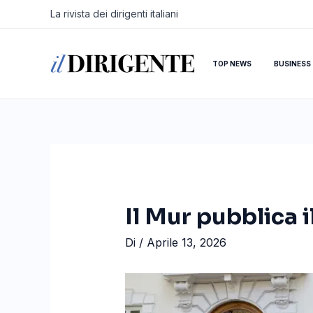
Vai
Navigazione
La rivista dei dirigenti italiani
al
articoli
contenuto
TOP NEWS
BUSINESS
Il Mur pubblica 
Di
/
Aprile 13, 2026