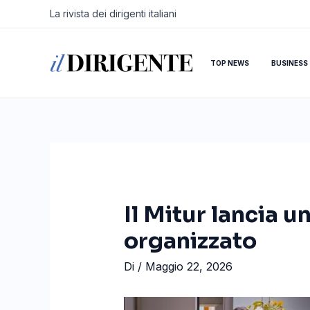
Vai
Navigazione
La rivista dei dirigenti italiani
al
articoli
contenuto
TOP NEWS
BUSINESS
Il Mitur lancia 
organizzato
Di
/
Maggio 22, 2026