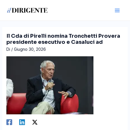
Vai
Navigazione
Main
al
articoli
Men
contenuto
Il Cda di Pirelli nomina Tronchetti Provera
presidente esecutivo e Casaluci ad
Di
/
Giugno 30, 2026