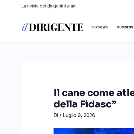
Vai
Navigazione
La rivista dei dirigenti italiani
al
articoli
contenuto
TOP NEWS
BUSINESS
Il cane come atle
della Fidasc”
Di
/
Luglio 9, 2026