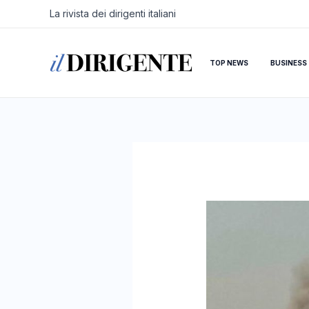
Vai
Navigazione
La rivista dei dirigenti italiani
al
articoli
contenuto
TOP NEWS
BUSINESS