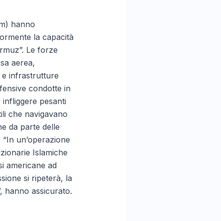
om) hanno
riormente la capacità
Hormuz”. Le forze
fesa aerea,
 e infrastrutture
offensive condotte in
 infliggere pesanti
tili che navigavano
ne da parte delle
: “In un’operazione
uzionarie Islamiche
asi americane ad
sione si ripeterà, la
”, hanno assicurato.