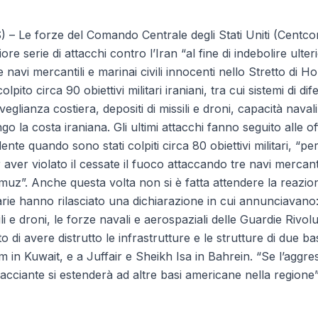
 Le forze del Comando Centrale degli Stati Uniti (Centc
ore serie di attacchi contro l’Iran “al fine di indebolire ulte
re navi mercantili e marinai civili innocenti nello Stretto di 
lpito circa 90 obiettivi militari iraniani, tra cui sistemi di di
veglianza costiera, depositi di missili e droni, capacità navali
ungo la costa iraniana. Gli ultimi attacchi fanno seguito alle 
nte quando sono stati colpiti circa 80 obiettivi militari, “per
r aver violato il cessate il fuoco attaccando tre navi mercan
rmuz”. Anche questa volta non si è fatta attendere la reazio
rie hanno rilasciato una dichiarazione in cui annunciavano
i e droni, le forze navali e aerospaziali delle Guardie Rivol
 di avere distrutto le infrastrutture e le strutture di due b
em in Kuwait, e a Juffair e Sheikh Isa in Bahrein. “Se l’aggres
iacciante si estenderà ad altre basi americane nella regione