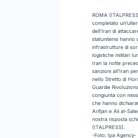
ROMA (ITALPRESS) –
completato un’ulteri
dell’Iran di attacca
statunitensi hanno co
infrastrutture di sor
logistiche militari l
Iran la notte precede
sanzioni all’Iran pe
nello Stretto di Ho
Guardie Rivoluziona
congiunta con missil
che hanno dichiarato
Arifjan e Ali al-Sal
nostra risposta sch
(ITALPRESS).
-Foto: Ipa Agency-