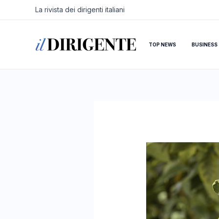
Vai
Navigazione
La rivista dei dirigenti italiani
al
articoli
contenuto
TOP NEWS
BUSINESS