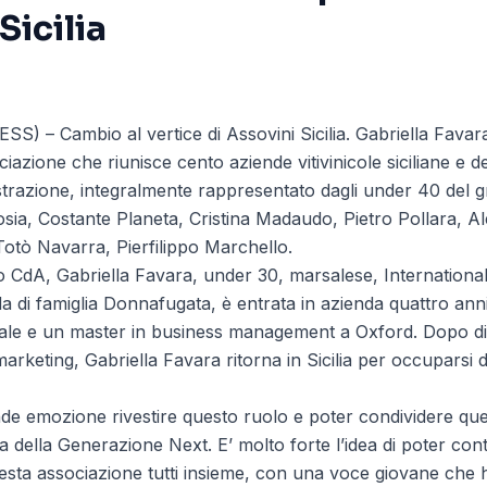
Sicilia
 – Cambio al vertice di Assovini Sicilia. Gabriella Favar
ciazione che riunisce cento aziende vitivinicole siciliane e d
strazione, integralmente rappresentato dagli under 40 del
sia, Costante Planeta, Cristina Madaudo, Pietro Pollara, A
otò Navarra, Pierfilippo Marchello.
 CdA, Gabriella Favara, under 30, marsalese, Internationa
a di famiglia Donnafugata, è entrata in azienda quattro ann
ale e un master in business management a Oxford. Dopo d
marketing, Gabriella Favara ritorna in Sicilia per occuparsi d
de emozione rivestire questo ruolo e poter condividere qu
 della Generazione Next. E’ molto forte l’idea di poter cont
esta associazione tutti insieme, con una voce giovane che h