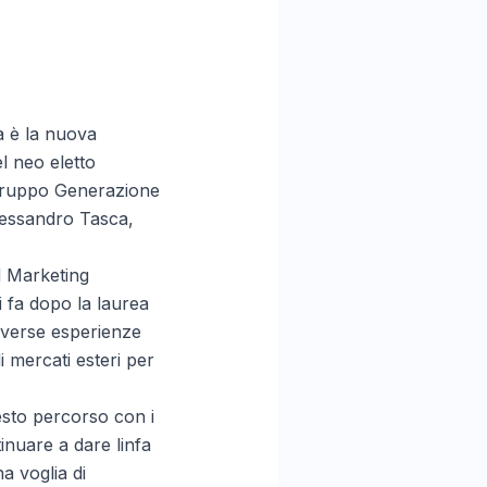
a è la nuova
el neo eletto
 gruppo Generazione
lessandro Tasca,
l Marketing
i fa dopo la laurea
iverse esperienze
i mercati esteri per
esto percorso con i
inuare a dare linfa
a voglia di