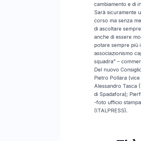
cambiamento e di in
Sarà sicuramente un
corso ma senza mette
di ascoltare sempre
anche di essere molt
potare sempre più i
associazionismo cap
squadra” – comment
Del nuovo Consiglio
Pietro Pollara (vic
Alessandro Tasca (T
di Spadafora); Pier
-foto ufficio stampa
(ITALPRESS).