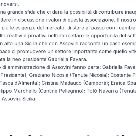
novarsi.
a grande sfida che ci darà la possibilità di contribuire i
re in discussione i valori di questa associazione. Il nostro
 più le esigenze del mercato, di stare al passo con i cambi
o reattivi e proattivi nell’intercettare le opportunità del se
n alto una Sicilia che con Assovini racconta un caso esemp
ace di promuovere un settore importante come quello vitivi
a la neo presidente Gabriella Favara.
 di amministrazione di Assovini fanno parte: Gabriella Fava
e Presidente); Graziano Nicosia (Tenute Nicosia); Costante P
asca d’Almerita); Cristina Madaudo (Camporè); Enrica Spad
filippo Marchello (Cantine Pellegrino); Totò Navarra (Tenut
 Assovini Sicilia-