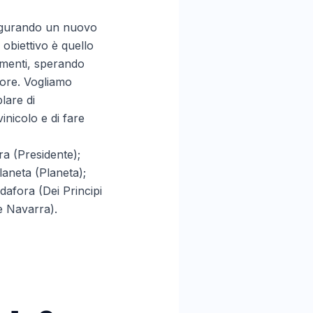
naugurando un nuovo
 obiettivo è quello
amenti, sperando
ttore. Vogliamo
lare di
nicolo e di fare
ra (Presidente);
laneta (Planeta);
afora (Dei Principi
e Navarra).