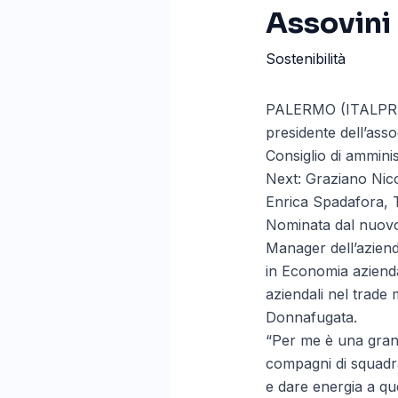
Assovini 
Sostenibilità
PALERMO (ITALPRESS)
presidente dell’asso
Consiglio di ammini
Next: Graziano Nico
Enrica Spadafora, T
Nominata dal nuovo
Manager dell’aziend
in Economia aziend
aziendali nel trade 
Donnafugata.
“Per me è una gran
compagni di squadra
e dare energia a qu