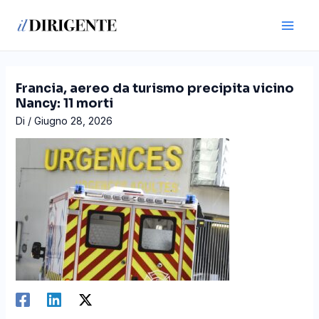
Vai
Navigazione
Main
al
articoli
Men
contenuto
Francia, aereo da turismo precipita vicino
Nancy: 11 morti
Di
/
Giugno 28, 2026