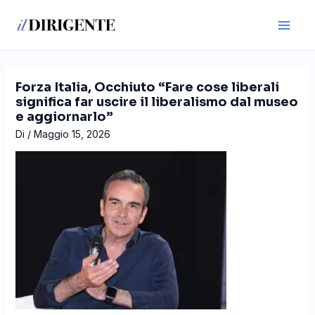
Vai
Navigazione
Main
al
articoli
Men
contenuto
Forza Italia, Occhiuto “Fare cose liberali
significa far uscire il liberalismo dal museo
e aggiornarlo”
Di
/
Maggio 15, 2026