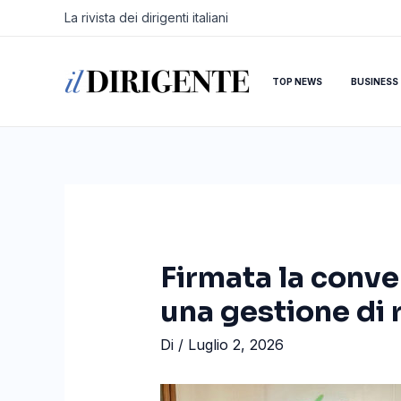
Vai
Navigazione
La rivista dei dirigenti italiani
al
articoli
contenuto
TOP NEWS
BUSINESS
Firmata la conve
una gestione di r
Di
/
Luglio 2, 2026