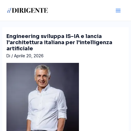
Vai
Navigazione
Main
al
articoli
Men
contenuto
Engineering sviluppa IS-IA e lancia
l’architettura italiana per l’intelligenza
artificiale
Di
/
Aprile 20, 2026