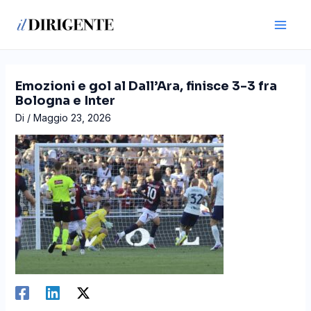
Vai
Navigazione
Main
al
articoli
Men
contenuto
Emozioni e gol al Dall’Ara, finisce 3-3 fra
Bologna e Inter
Di
/
Maggio 23, 2026