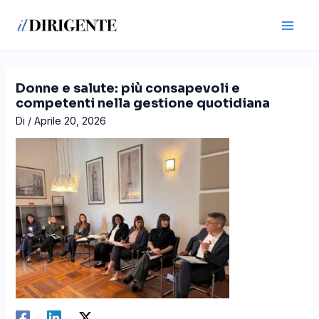
Vai
Navigazione
Main
al
articoli
Men
contenuto
Donne e salute: più consapevoli e
competenti nella gestione quotidiana
Di
/
Aprile 20, 2026