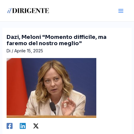
Vai
Navigazione
Main
al
articoli
Men
contenuto
Dazi, Meloni “Momento difficile, ma
faremo del nostro meglio”
Di
/
Aprile 15, 2025