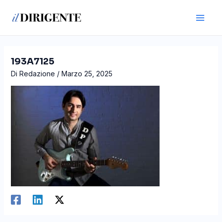
Vai
Navigazione
Main
al
articoli
Men
contenuto
193A7125
Di
Redazione
/
Marzo 25, 2025