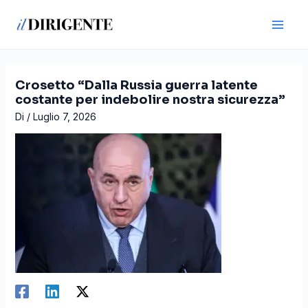
Vai
Navigazione
Main
al
articoli
Men
contenuto
Crosetto “Dalla Russia guerra latente
costante per indebolire nostra sicurezza”
Di
/
Luglio 7, 2026