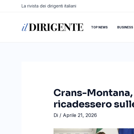
Vai
Navigazione
La rivista dei dirigenti italiani
al
articoli
contenuto
TOP NEWS
BUSINESS
Crans-Montana, M
ricadessero sulle
Di
/
Aprile 21, 2026