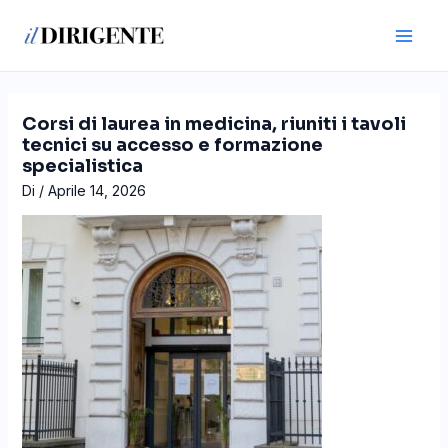
Vai
Navigazione
Main
al
articoli
Men
contenuto
Corsi di laurea in medicina, riuniti i tavoli
tecnici su accesso e formazione
specialistica
Di
/
Aprile 14, 2026