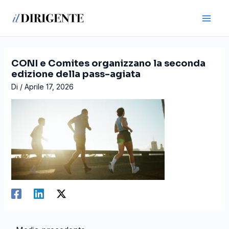
Vai
Navigazione
Main
al
articoli
Men
contenuto
CONI e Comites organizzano la seconda
edizione della pass-agiata
Di
/
Aprile 17, 2026