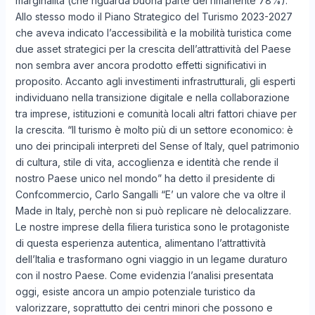
marginalità (che riguarda buona parte del rimanente 78%).
Allo stesso modo il Piano Strategico del Turismo 2023-2027
che aveva indicato l’accessibilità e la mobilità turistica come
due asset strategici per la crescita dell’attrattività del Paese
non sembra aver ancora prodotto effetti significativi in
proposito. Accanto agli investimenti infrastrutturali, gli esperti
individuano nella transizione digitale e nella collaborazione
tra imprese, istituzioni e comunità locali altri fattori chiave per
la crescita. “Il turismo è molto più di un settore economico: è
uno dei principali interpreti del Sense of Italy, quel patrimonio
di cultura, stile di vita, accoglienza e identità che rende il
nostro Paese unico nel mondo” ha detto il presidente di
Confcommercio, Carlo Sangalli “E’ un valore che va oltre il
Made in Italy, perchè non si può replicare nè delocalizzare.
Le nostre imprese della filiera turistica sono le protagoniste
di questa esperienza autentica, alimentano l’attrattività
dell’Italia e trasformano ogni viaggio in un legame duraturo
con il nostro Paese. Come evidenzia l’analisi presentata
oggi, esiste ancora un ampio potenziale turistico da
valorizzare, soprattutto dei centri minori che possono e