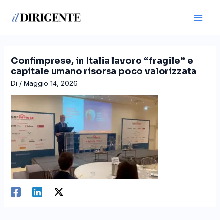
Vai
Navigazione
Main
al
articoli
Men
contenuto
Confimprese, in Italia lavoro “fragile” e
capitale umano risorsa poco valorizzata
Di
/
Maggio 14, 2026