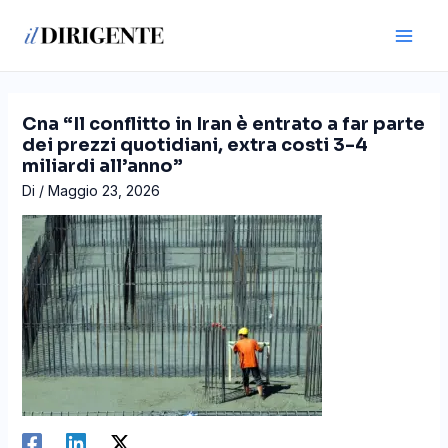
Vai
Navigazione
Main
al
articoli
Men
contenuto
Cna “Il conflitto in Iran è entrato a far parte
dei prezzi quotidiani, extra costi 3-4
miliardi all’anno”
Di
/
Maggio 23, 2026