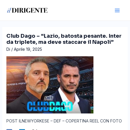
Vai
Navigazione
Main
al
articoli
Men
contenuto
Club Dago – “Lazio, batosta pesante. Inter
da triplete, ma deve staccare il Napoli”
Di
/
Aprile 19, 2025
POST ILNEWYORKESE – DEF – COPERTINA REEL CON FOTO