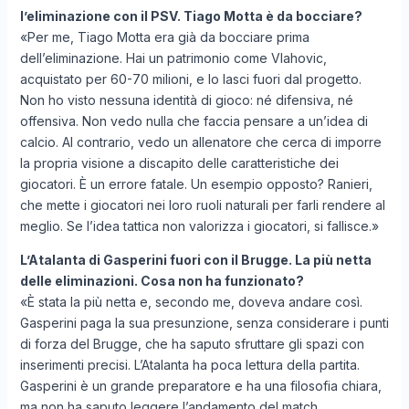
l’eliminazione con il PSV. Tiago Motta è da bocciare?
«Per me, Tiago Motta era già da bocciare prima
dell’eliminazione. Hai un patrimonio come Vlahovic,
acquistato per 60-70 milioni, e lo lasci fuori dal progetto.
Non ho visto nessuna identità di gioco: né difensiva, né
offensiva. Non vedo nulla che faccia pensare a un’idea di
calcio. Al contrario, vedo un allenatore che cerca di imporre
la propria visione a discapito delle caratteristiche dei
giocatori. È un errore fatale. Un esempio opposto? Ranieri,
che mette i giocatori nei loro ruoli naturali per farli rendere al
meglio. Se l’idea tattica non valorizza i giocatori, si fallisce.»
L’Atalanta di Gasperini fuori con il Brugge. La più netta
delle eliminazioni. Cosa non ha funzionato?
«È stata la più netta e, secondo me, doveva andare così.
Gasperini paga la sua presunzione, senza considerare i punti
di forza del Brugge, che ha saputo sfruttare gli spazi con
inserimenti precisi. L’Atalanta ha poca lettura della partita.
Gasperini è un grande preparatore e ha una filosofia chiara,
ma non ha saputo leggere l’andamento del match.