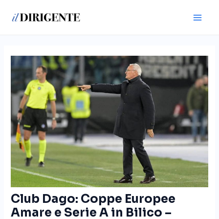
Vai
Navigazione
Main
al
articoli
Men
contenuto
Club Dago: Coppe Europee
Amare e Serie A in Bilico –