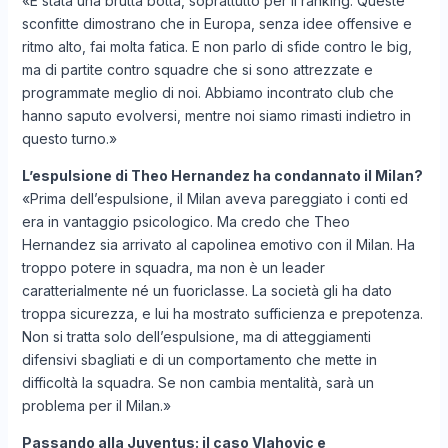
«È stata una brutta botta, soprattutto per il ranking. Queste
sconfitte dimostrano che in Europa, senza idee offensive e
ritmo alto, fai molta fatica. E non parlo di sfide contro le big,
ma di partite contro squadre che si sono attrezzate e
programmate meglio di noi. Abbiamo incontrato club che
hanno saputo evolversi, mentre noi siamo rimasti indietro in
questo turno.»
L’espulsione di Theo Hernandez ha condannato il Milan?
«Prima dell’espulsione, il Milan aveva pareggiato i conti ed
era in vantaggio psicologico. Ma credo che Theo
Hernandez sia arrivato al capolinea emotivo con il Milan. Ha
troppo potere in squadra, ma non è un leader
caratterialmente né un fuoriclasse. La società gli ha dato
troppa sicurezza, e lui ha mostrato sufficienza e prepotenza.
Non si tratta solo dell’espulsione, ma di atteggiamenti
difensivi sbagliati e di un comportamento che mette in
difficoltà la squadra. Se non cambia mentalità, sarà un
problema per il Milan.»
Passando alla Juventus: il caso Vlahovic e