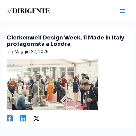
Vai
Navigazione
Main
al
articoli
Men
contenuto
Clerkenwell Design Week, il Made in Italy
protagonista a Londra
Di
/
Maggio 22, 2026