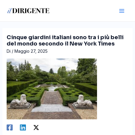
Vai
Navigazione
Main
al
articoli
Men
contenuto
Cinque giardini italiani sono tra i più belli
del mondo secondo il New York Times
Di
/
Maggio 27, 2025