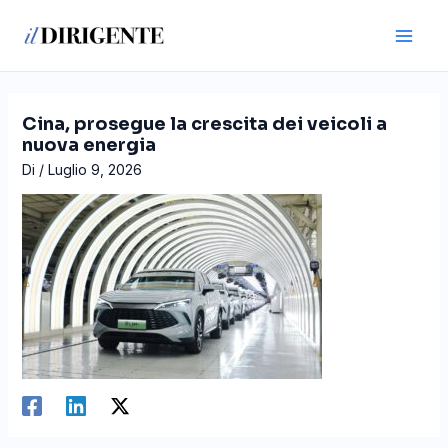
Vai
Navigazione
Main
al
articoli
Men
contenuto
Cina, prosegue la crescita dei veicoli a
nuova energia
Di
/
Luglio 9, 2026