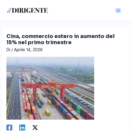
Vai
Navigazione
Main
al
articoli
Men
contenuto
Cina, commercio estero in aumento del
15% nel primo trimestre
Di
/
Aprile 14, 2026