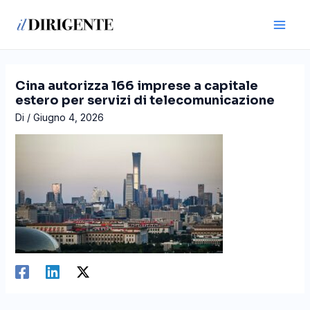
Vai
Navigazione
Main
al
articoli
Men
contenuto
Cina autorizza 166 imprese a capitale
estero per servizi di telecomunicazione
Di
/
Giugno 4, 2026