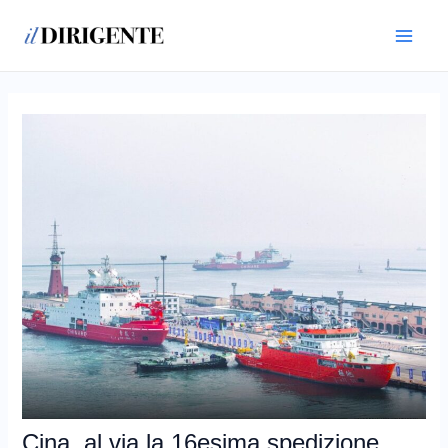
Vai
Navigazione
Main
al
articoli
Menu
contenuto
Cina, al via la 16esima spedizione