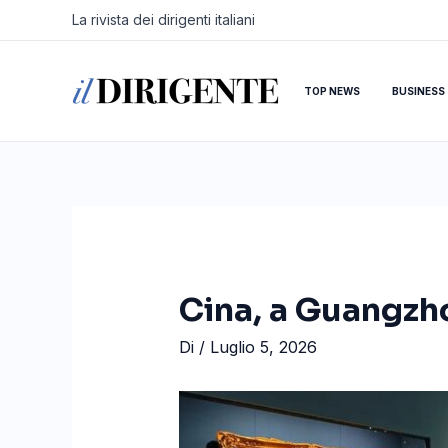
Vai
Navigazione
La rivista dei dirigenti italiani
al
articoli
contenuto
TOP NEWS
BUSINESS
Cina, a Guangzh
Di
/
Luglio 5, 2026