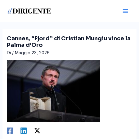
Vai
Navigazione
Main
al
articoli
Men
contenuto
Cannes, “Fjord” di Cristian Mungiu vince la
Palma d’Oro
Di
/
Maggio 23, 2026