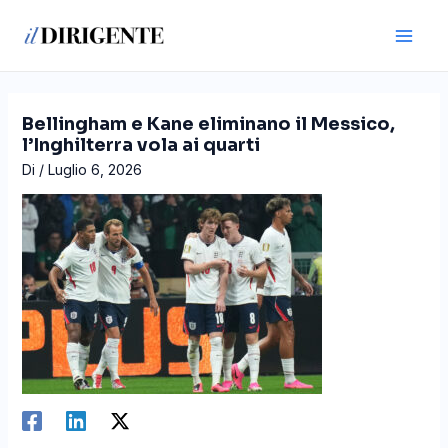
Vai
Navigazione
Main
al
articoli
Men
contenuto
Bellingham e Kane eliminano il Messico,
l’Inghilterra vola ai quarti
Di
/
Luglio 6, 2026