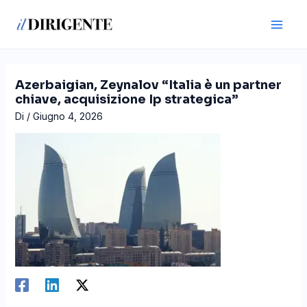
Vai
Navigazione
Main
al
articoli
Men
contenuto
Azerbaigian, Zeynalov “Italia è un partner
chiave, acquisizione Ip strategica”
Di
/
Giugno 4, 2026