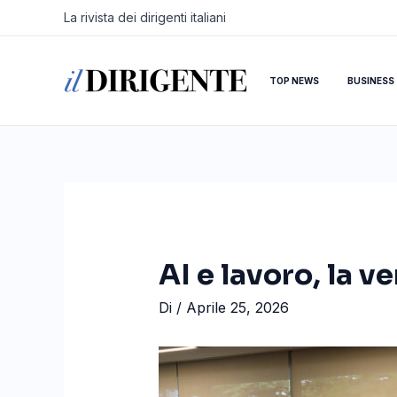
Vai
Navigazione
La rivista dei dirigenti italiani
al
articoli
contenuto
TOP NEWS
BUSINESS
AI e lavoro, la v
Di
/
Aprile 25, 2026