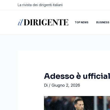
Vai
Navigazione
La rivista dei dirigenti italiani
al
articoli
contenuto
TOP NEWS
BUSINESS
Adesso è ufficial
Di
/
Giugno 2, 2026