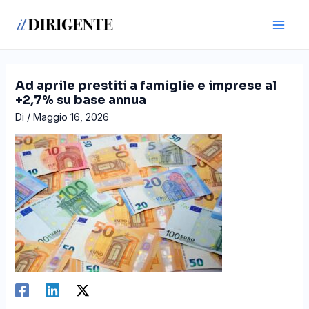
Vai
Navigazione
Main
al
articoli
Men
contenuto
Ad aprile prestiti a famiglie e imprese al
+2,7% su base annua
Di
/
Maggio 16, 2026