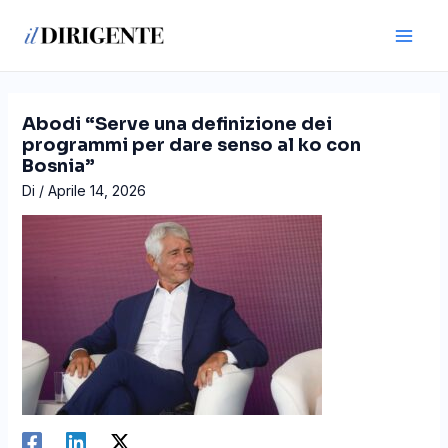
Vai
Navigazione
Main
al
articoli
Men
contenuto
Abodi “Serve una definizione dei
programmi per dare senso al ko con
Bosnia”
Di
/
Aprile 14, 2026