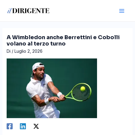
Vai
Navigazione
Main
al
articoli
Men
contenuto
A Wimbledon anche Berrettini e Cobolli
volano al terzo turno
Di
/
Luglio 2, 2026