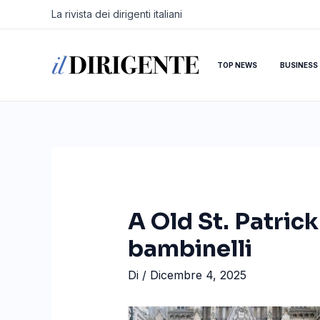
Vai
Navigazione
La rivista dei dirigenti italiani
al
articoli
contenuto
TOP NEWS
BUSINESS
A Old St. Patrick
bambinelli
Di
/
Dicembre 4, 2025