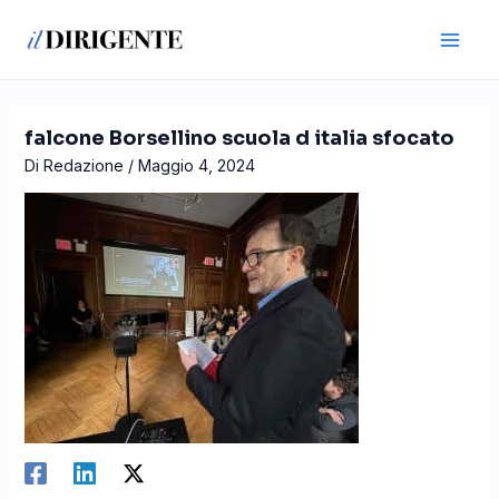
Vai
Navigazione
Main
al
articoli
Men
contenuto
falcone Borsellino scuola d italia sfocato
Di
Redazione
/
Maggio 4, 2024