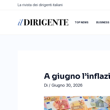
Vai
Navigazione
La rivista dei dirigenti italiani
al
articoli
contenuto
TOP NEWS
BUSINESS
A giugno l’infla
Di
/
Giugno 30, 2026