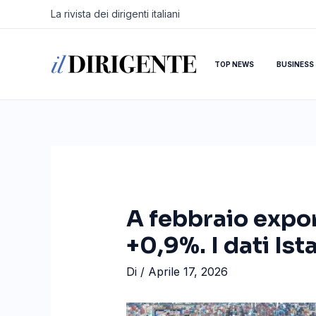
Vai
Navigazione
La rivista dei dirigenti italiani
al
articoli
contenuto
TOP NEWS
BUSINESS
A febbraio expor
+0,9%. I dati Ist
Di
/
Aprile 17, 2026