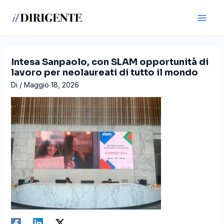
Vai
Navigazione
Main
al
articoli
Men
contenuto
Intesa Sanpaolo, con SLAM opportunità di
lavoro per neolaureati di tutto il mondo
Di
/
Maggio 18, 2026